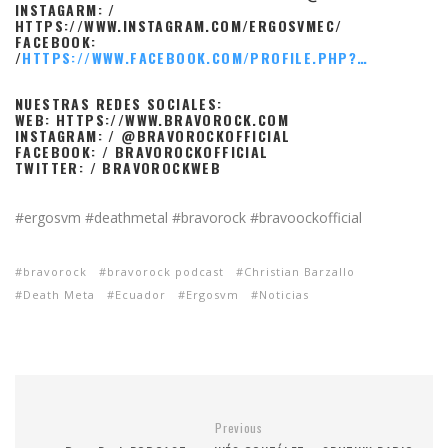
INSTAGARM: /
HTTPS://WWW.INSTAGRAM.COM/ERGOSVMEC/
FACEBOOK:
/
HTTPS://WWW.FACEBOOK.COM/PROFILE.PHP?…
NUESTRAS REDES SOCIALES:
WEB: HTTPS://WWW.BRAVOROCK.COM
INSTAGRAM: / @BRAVOROCKOFFICIAL
FACEBOOK: / BRAVOROCKOFFICIAL
TWITTER: / BRAVOROCKWEB
#ergosvm #deathmetal #bravorock #bravoockofficial
bravorock
bravorock podcast
Christian Barzallo
Death Meta
Ecuador
Ergosvm
Noticias
Previous