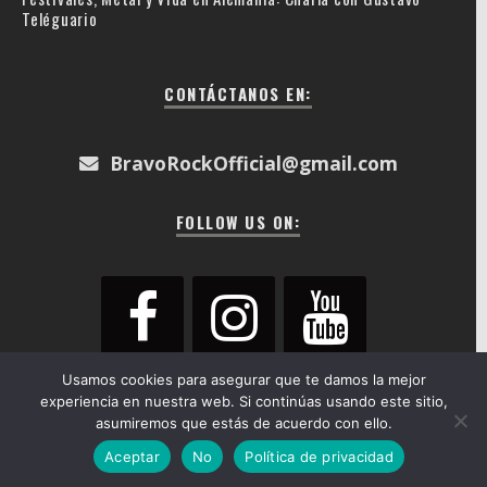
Teléguario
CONTÁCTANOS EN:
BravoRockOfficial@gmail.com
FOLLOW US ON:
Usamos cookies para asegurar que te damos la mejor
experiencia en nuestra web. Si continúas usando este sitio,
asumiremos que estás de acuerdo con ello.
© Bravorock 2018 - 2026
Aceptar
No
Política de privacidad
Inicio
Actualidad
Crónicas
Galería
Contacto
About