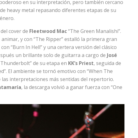
y poderoso en su interpretación, pero también cercano
ón de heavy metal repasando diferentes etapas de su
género.
 del cover de
Fleetwood Mac
“The Green Manalishi”.
e animar, y con “The Ripper” estalló la primera gran
con “Burn In Hell” y una certera versión del clásico
espués un brillante solo de guitarra a cargo de
José
 Thunderbolt” de su etapa en
KK’s Priest
, seguida de
ed”. El ambiente se tornó emotivo con “When The
e las interpretaciones más sentidas del repertorio.
ntamaría
, la descarga volvió a ganar fuerza con “One