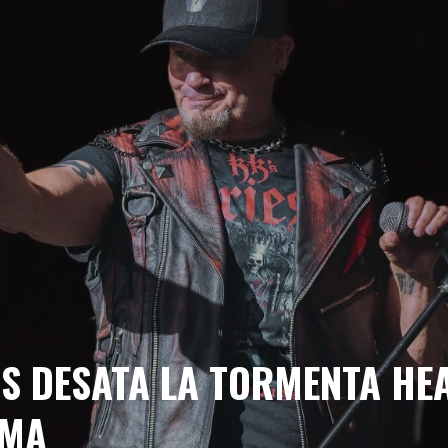
CIÓN - EDICIÓN 2026
ETO PARA LA CITA MÁS SALVAJE DEL METAL EXTREMO
FINITIVO
Y NUEVA BATERISTA PARA HONRAR A NEIL PEART
TA HEAVY METALERA EN PALMA
OWENS: “MI VOZ ESTÁ EN MEJOR ESTADO QUE NUNCA”
MEJORAS HISTÓRICAS EN SU 35º ANIVERSARIO
S DESATA LA TORMENTA HE
LMA