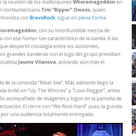
e la reunión de los mallorquines
Whoremageddon
en
 el norteamericano
Tim “Ripper” Owens
, quien
ntrevista con
BravoRock
: sigue en plena forma
.
horemageddon
, con su inconfundible mezcla de
a con ese humor tan característico de la banda. A las
que despertó nostalgia entre los asistentes,
os grandes banderas con el logo del grupo presidían
ocalista
Jaume Vilanova
, avivando aún más el
da de la conocida “Meat Axe”. Más adelante llegó la
anda brilló en “Up The Whores” y “Love Beggar”, antes
 ello acompañado de imágenes y logos en la pantalla de
ctuación. El cierre con “We Rock Hard” puso la guinda
n por una audiencia totalmente entregada.