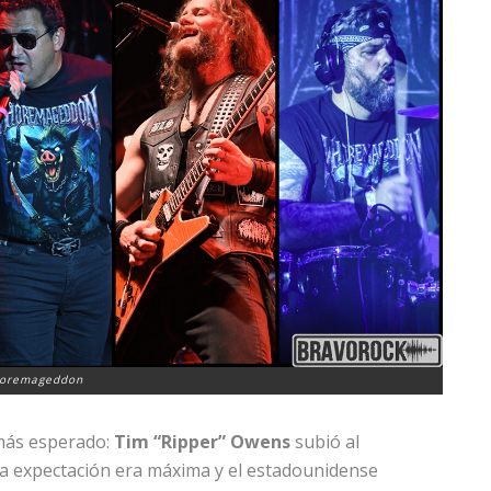
oremageddon
 más esperado:
Tim “Ripper” Owens
subió al
La expectación era máxima y el estadounidense