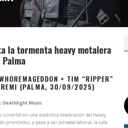
ta la tormenta heavy metalera
 Palma
WHOREMAGEDDON
+
TIM “RIPPER”
GREMI
(PALMA, 30/09/2025)
: Deathlight Music
 convirtió en una auténtica celebración del heavy
o pronóstico, y pese a ser jornada laboral, la sala