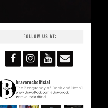
FOLLOW US AT:
bravorockofficial
𝚃𝚑𝚎 𝙵𝚛𝚎𝚚𝚞𝚎𝚗𝚌𝚢 𝚘𝚏 𝚁𝚘𝚌𝚔 𝚊𝚗𝚍 𝙼𝚎𝚝𝚊𝚕
www.BravoRock.com
#Bravorock
#BravoRockOfficial