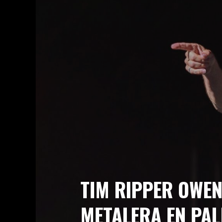
PARTY.SAN METAL OPEN AIR: ACTUALIZA
OBSCENE EXTREME 2026: CARTEL COMPL
HELLFEST 2026 ANUNCIA SU CARTEL DE
RUSH RESUCITA EN 2026: NUEVA GIRA 
TIM RIPPER OWENS DESATA LA TORMEN
ENTREVISTA EXCLUSIVA – TIM RIPPER 
WACKEN OPEN AIR 2026 APUESTA POR 
TIM RIPPER OWEN
METALERA EN PA