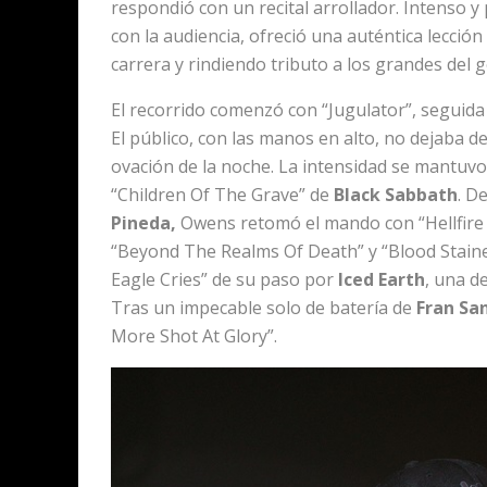
respondió con un recital arrollador. Intenso 
con la audiencia, ofreció una auténtica lecci
carrera y rindiendo tributo a los grandes del 
El recorrido comenzó con “Jugulator”, seguida
El público, con las manos en alto, no dejaba d
ovación de la noche. La intensidad se mantuvo 
“Children Of The Grave” de
Black Sabbath
. D
Pineda,
Owens retomó el mando con “Hellfire
“Beyond The Realms Of Death” y “Blood Stain
Eagle Cries” de su paso por
Iced Earth
, una d
Tras un impecable solo de batería de
Fran Sa
More Shot At Glory”.