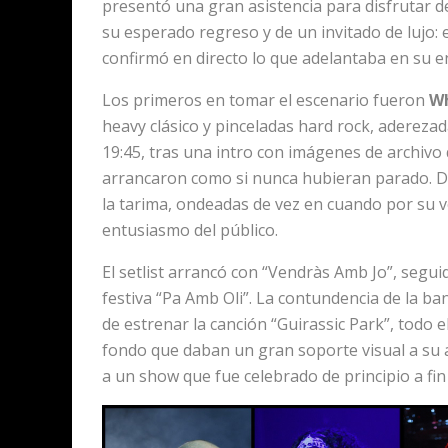
presentó una gran asistencia para disfrutar d
su esperado regreso y de un invitado de lujo:
confirmó en directo lo que adelantaba en su e
Los primeros en tomar el escenario fueron
W
heavy clásico y pinceladas hard rock, aderezad
19:45, tras una intro con imágenes de archivo 
arrancaron como si nunca hubieran parado. D
la tarima, ondeadas de vez en cuando por su v
entusiasmo del público.
El setlist arrancó con “Vendràs Amb Jo”, segui
festiva “Pa Amb Oli”. La contundencia de la b
de estrenar la canción “Guirassic Park”, todo
fondo que daban un gran soporte visual a su a
a un show que fue celebrado de principio a fi