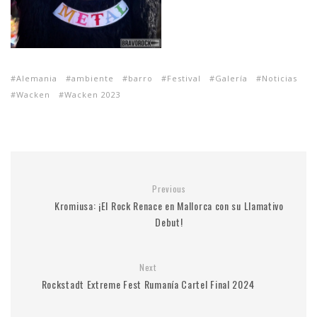
Alemania
ambiente
barro
Festival
Galería
Noticias
Wacken
Wacken 2023
Previous
Kromiusa: ¡El Rock Renace en Mallorca con su Llamativo
Debut!
Next
Rockstadt Extreme Fest Rumanía Cartel Final 2024