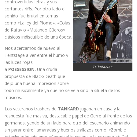
controvertidas letras y sus
cortantes riffs. Por otro lado el
sonido fue brutal en temas
como «La ley del Plomo», «Colas
de Rata» o «Matando Güeros»
clásicos indiscutible de una época.
Nos acercamos de nuevo al
Tentstage a ver entre el humo y
las luces rojas
Tribulación
a
POSSESSION.
Una cruda
propuesta de Black/Death que
dejó una buena impresión sobre
todo musicalmente ya que no se veía sino la silueta de los
músicos.
Los veteranos trashers de
TANKARD
jugaban en casa y la
respuesta fue masiva, destacable papel de Gerre al frente de los
germanos, yendo de un lado para otro del escenario animando
sin parar entre llamaradas y buenos trallazos como: «Zombie
Attack» más adelante «Chemical Invasion» y la coreada «A Girl