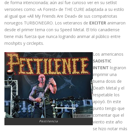
de forma intencionada; aún así fue curioso ver en su setlist
versiones como: «A Forest» de THE CURE adaptada a su estilo
al igual que «All My Friends Are Dead» de sus compatriotas
noruegos TURBONEGRO. Los veteranos de
EXCITER
animaron
desde el primer tema con su Speed Metal. El trío canadiense
tiene más fuerza que nunca logrando animar al público entre
moshpits y circlepits.
Los americanos
SADISTIC
INTENT
lograron
imprimir una
buena dosis de
Death Metal y el
respetable los
apoyó. En este
punto tengo que
comentar que el
Pestilencia
viento este año
se hizo notar más