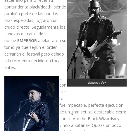
escenario para ofrecer su
contundente black/death, siendo
también parte de las bandas
más esperadas, lograron un
crudo directo. Seguidamente los
cabezas de cartel de la
noche
EMPEROR
adelantaron su
turno ya que según el orden
cerrarían el festival pero debido
a la tormenta decidieron tocar
antes.
El
Emperador
con
cier
to
fue impecable, perfecta ejecución
de un gran setlist, destacable cierre
con: «I Am the Black Wizards» y
«Inno a Satana». Quizás un poco