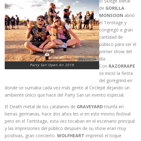
El Sludge Metal
de
GORILLA
MONSOON
abrió
el Tenstage y
congregó a gran
cantidad de
público para ser el
primer show del
día.
Party San Open Air 2018
Con
RAZORRAPE
se inició la fiesta
del goregrind en
donde se sumaba cada vez más gente al Circlepit dejando un
ambiente único que hace del Party San un evento especial.
El Death metal de los catalanes de
GRAVEYARD
triunfa en
tierras germanas, hace dos años les vi en este mismo festival
pero en el Tentstage, esta vez tocaban en el escenario principal
y las impresiones del público después de su show eran muy
positivas, gran concierto.
WOLFHEART
imprimió el toque