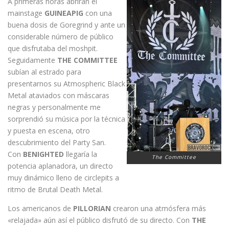
A primeras horas abrirán el
mainstage
GUINEAPIG
con una
buena dosis de Goregrind y ante un
considerable número de público
que disfrutaba del moshpit.
Seguidamente
THE COMMITTEE
subían al estrado para
presentarnos su Atmospheric Black
Metal ataviados con máscaras
negras y personalmente me
sorprendió su música por la técnica
y puesta en escena, otro
descubrimiento del Party San.
Con
BENIGHTED
llegaría la
The Committee
potencia aplanadora, un directo
muy dinámico lleno de circlepits a
ritmo de Brutal Death Metal.
Los americanos de
PILLORIAN
crearon una atmósfera más
«relajada» aún así el público disfrutó de su directo. Con
THE