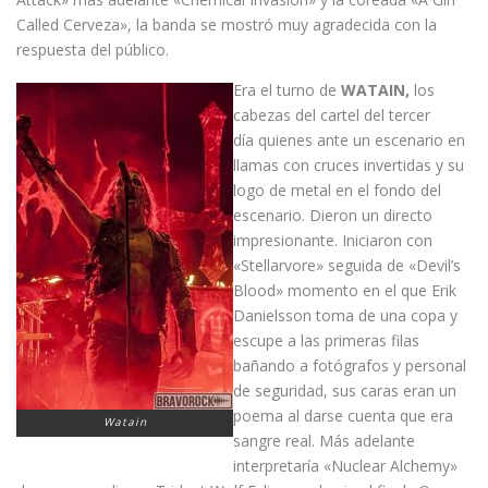
Called Cerveza», la banda se mostró muy agradecida con la
respuesta del público.
Era el turno de
WATAIN,
los
cabezas del cartel del tercer
día quienes ante un escenario en
llamas con cruces invertidas y su
logo de metal en el fondo del
escenario. Dieron un directo
impresionante. Iniciaron con
«Stellarvore» seguida de «Devil’s
Blood» momento en el que Erik
Danielsson toma de una copa y
escupe a las primeras filas
bañando a fotógrafos y personal
de seguridad, sus caras eran un
poema al darse cuenta que era
Watain
sangre real. Más adelante
interpretaría «Nuclear Alchemy»