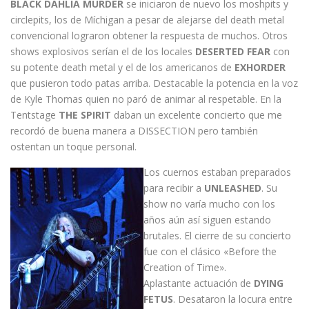
BLACK DAHLIA MURDER
se iniciaron de nuevo los moshpits y
circlepits, los de Míchigan a pesar de alejarse del death metal
convencional lograron obtener la respuesta de muchos. Otros
shows explosivos serían el de los locales
DESERTED FEAR
con
su potente death metal y el de los americanos de
EXHORDER
que pusieron todo patas arriba. Destacable la potencia en la voz
de Kyle Thomas quien no paró de animar al respetable. En la
Tentstage
THE SPIRIT
daban un excelente concierto que me
recordó de buena manera a DISSECTION pero también
ostentan un toque personal.
Los cuernos estaban preparados
para recibir a
UNLEASHED
. Su
show no varía mucho con los
años aún así siguen estando
brutales. El cierre de su concierto
fue con el clásico «Before the
Creation of Time».
Aplastante actuación de
DYING
FETUS
. Desataron la locura entre