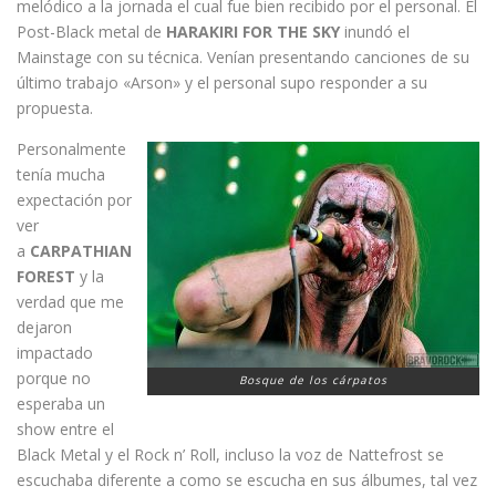
melódico a la jornada el cual fue bien recibido por el personal. El
Post-Black metal de
HARAKIRI FOR THE SKY
inundó el
Mainstage con su técnica. Venían presentando canciones de su
último trabajo «Arson» y el personal supo responder a su
propuesta.
Personalmente
tenía mucha
expectación por
ver
a
CARPATHIAN
FOREST
y la
verdad que me
dejaron
impactado
porque no
Bosque de los cárpatos
esperaba un
show entre el
Black Metal y el Rock n’ Roll, incluso la voz de Nattefrost se
escuchaba diferente a como se escucha en sus álbumes, tal vez