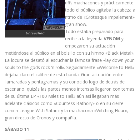
riffs machacones y prácticamente
todo el público agitaba la cabeza a
ritmo de «Grotesque Impalement»
gran show.
Todo estaba preparado para
Unleashed
recibir a la leyenda
VENOM
y
empezaron su actuación
metiéndose al público en el bolsillo con su himno «Black Metal».
La locura se desató al escuchar la famosa frase «lay down your
souls to the gods rock ‘n roll». Seguidamente «Welcome to Hell»
dejaba claro el calibre de esta banda. Gran actuación entre
llamaradas y pentagramas y su conocido logo de detrás del
escenario, quizás las partes menos intensas llegaron con temas
de su última EP «100 Miles to Hell» aún así llegaban más
adelante clásicos como «Countess Bathory» o en su cierre
con»In League With Satan» y la machacona «Witching Hour»,
gran directo de Cronos y compañía.
SÁBADO 11