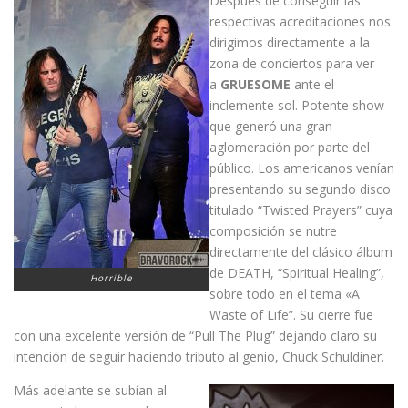
Después de conseguir las
respectivas acreditaciones nos
dirigimos directamente a la
zona de conciertos para ver
a
GRUESOME
ante el
inclemente sol. Potente show
que generó una gran
aglomeración por parte del
público. Los americanos venían
presentando su segundo disco
titulado “Twisted Prayers” cuya
composición se nutre
directamente del clásico álbum
de DEATH, “Spiritual Healing”,
Horrible
sobre todo en el tema «A
Waste of Life”. Su cierre fue
con una excelente versión de “Pull The Plug” dejando claro su
intención de seguir haciendo tributo al genio, Chuck Schuldiner.
Más adelante se subían al