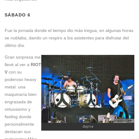
SÁBADO 6
Fue la jornada donde el tiempo dio más tregua, en algunas horas
se nublaba, dando un respiro a los asistentes para disfrutar del
último día.
Gran sorpresa me
llevé al ver a
RIOT
V
con su
poderoso heavy
metal. una
maquinaría bien
engrasada de
virtuosismo y
feeling donde
personalmente
Gojira
destacan sus
guitarristas Mike