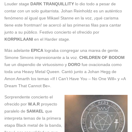
Louder stage
DARK TRANQUILLITY
lo dio todo a pesar de
contar con un solo guitarrista. Johan Reinholdz es un auténtico
fenómeno al igual que Mikael Stanne en la voz, ¡qué carisma
tiene este frontman! se acercó al las primeras filas para cantar
junto a su público. Festivo concierto el ofrecido por
KORPIKLAANI
en el Harder stage.
Más adelante
EPICA
lograba congregar una marea de gente.
Simone Simons impresionante a la voz.
CHILDREN OF BODOM
fue un dispendio de virtuosismo y
DORO
fue ovacionada como
toda una Heavy Metal Queen. Cantó junto a Johan Hegg de
Amon Amarth los temas «If I Can’t Have You – No One Will» y «A
Dream That Cannot Be».
Sorprendente concierto el
ofrecido por
W.A.R
proyecto
paralelo de
SAMAEL
que
interpreta temas de la primera
etapa Black metal de la banda,