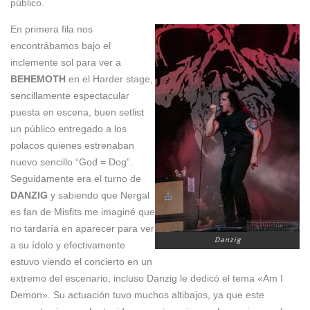
público.
En primera fila nos
encontrábamos bajo el
inclemente sol para ver a
BEHEMOTH
en el Harder stage,
sencillamente espectacular
puesta en escena, buen setlist
un público entregado a los
polacos quienes estrenaban
nuevo sencillo “God = Dog”.
Seguidamente era el turno de
DANZIG
y sabiendo que Nergal
es fan de Misfits me imaginé que
no tardaría en aparecer para ver
Danzig
a su ídolo y efectivamente
estuvo viendo el concierto en un
extremo del escenario, incluso Danzig le dedicó el tema «Am I
Demon». Su actuación tuvo muchos altibajos, ya que este