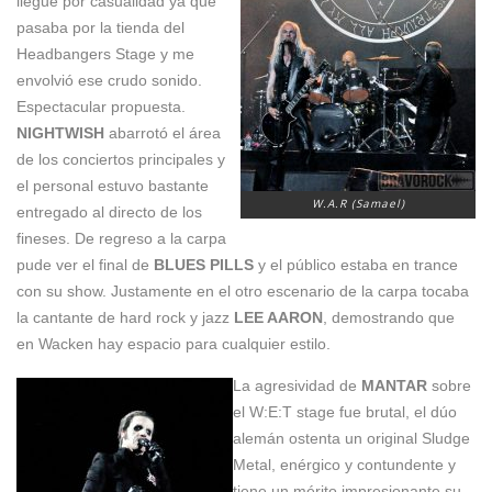
llegué por casualidad ya que
pasaba por la tienda del
Headbangers Stage y me
envolvió ese crudo sonido.
Espectacular propuesta.
NIGHTWISH
abarrotó el área
de los conciertos principales y
el personal estuvo bastante
W.A.R (Samael)
entregado al directo de los
fineses. De regreso a la carpa
pude ver el final de
BLUES PILLS
y el público estaba en trance
con su show. Justamente en el otro escenario de la carpa tocaba
la cantante de hard rock y jazz
LEE AARON
, demostrando que
en Wacken hay espacio para cualquier estilo.
La
agresividad de
MANTAR
sobre
el W:E:T stage fue brutal, el dúo
alemán ostenta un original Sludge
Metal, enérgico y contundente y
tiene un mérito impresionante su