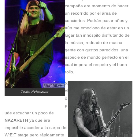
campaña era momento de hacer
un recorrido por el área de
conciertos. Podrán pasar años y
aún me emociono de estar en un
lugar tan inhóspito disfrutando de
la música, rodeado de mucha
gente con gustos parecidos, una
especie de mundo perfecto en el
cual impera el respeto y el buen
rollo.
S
ol
Toxic Holocaust
o
p
ude escuchar un poco de
NAZARETH
ya que era
imposible acceder a la carpa del
W:E:T stage pero rápidamente