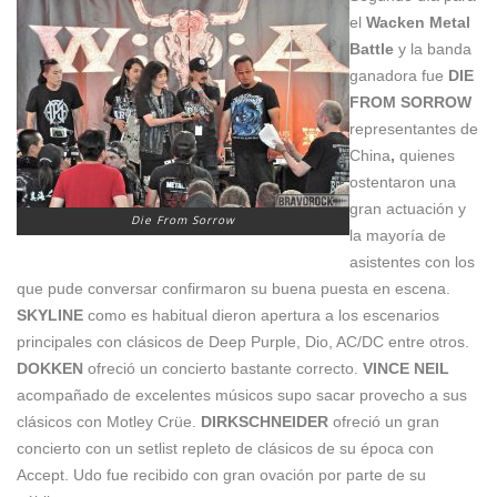
el
Wacken Metal
Battle
y la banda
ganadora fue
DIE
FROM SORROW
representantes de
China
,
quienes
ostentaron una
gran actuación y
Die From Sorrow
la mayoría de
asistentes con los
que pude conversar confirmaron su buena puesta en escena.
SKYLINE
como es habitual dieron apertura a los escenarios
principales con clásicos de Deep Purple, Dio, AC/DC entre otros.
DOKKEN
ofreció un concierto bastante correcto.
VINCE NEIL
acompañado de excelentes músicos supo sacar provecho a sus
clásicos con Motley Crüe.
DIRKSCHNEIDER
ofreció un gran
concierto con un setlist repleto de clásicos de su época con
Accept. Udo fue recibido con gran ovación por parte de su