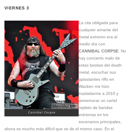
VIERNES 3
La cita obligada para
cualquier amante del
metal extremo era al
medio día con
CANNIBAL CORPSE
. No
hay concierto malo de
estas bestias del death
metal, escuchar sus
aplastantes riffs en
Wacken me hizo
trasladarme a 2010 y
rememorar un cartel
repleto de bandas
Cannibal Corpse
extremas en los
escenarios principales,
ahora es mucho más difícil que se de el mismo caso. En el