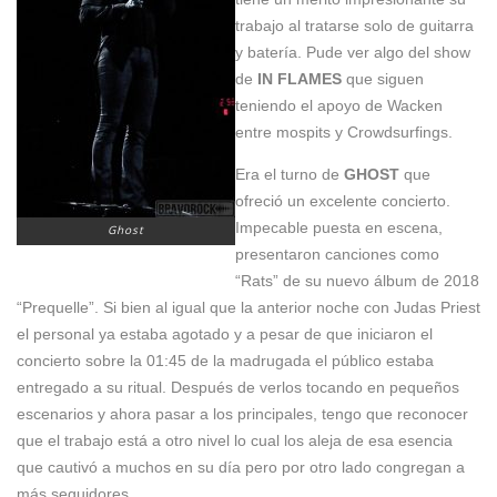
trabajo al tratarse solo de guitarra
y batería. Pude ver algo del show
de
IN FLAMES
que siguen
teniendo el apoyo de Wacken
entre mospits y Crowdsurfings.
Era el turno de
GHOST
que
ofreció un excelente concierto.
Impecable puesta en escena,
Ghost
presentaron canciones como
“Rats” de su nuevo álbum de 2018
“Prequelle”. Si bien al igual que la anterior noche con Judas Priest
el personal ya estaba agotado y a pesar de que iniciaron el
concierto sobre la 01:45 de la madrugada el público estaba
entregado a su ritual. Después de verlos tocando en pequeños
escenarios y ahora pasar a los principales, tengo que reconocer
que el trabajo está a otro nivel lo cual los aleja de esa esencia
que cautivó a muchos en su día pero por otro lado congregan a
más seguidores.