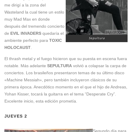
me dirigí a la zona del
Wasteland la cual tiene un estilo
muy Mad Max en donde
después del tremendo concierto
de
EVIL INVADERS
quedaría el
Sepultura
ambiente perfecto para
TOXIC
HOLOCAUST
.
El thrash metal y el fuego hicieron que su puesta en escena fuera
notable. Más adelante
SEPULTURA
volvió a colapsar la carpa de
conciertos. Los brasileños presentaron temas de su último disco
«Machine Messiah», pero también incluyeron clásicos de su
primera época. Anecdótico momento en el que el hijo de Andreas,
Yohan Kisser, tocará la guitarra en el tema “Desperate Cry”.
Excelente inicio, esta edición prometía.
JUEVES 2
Segundo día para