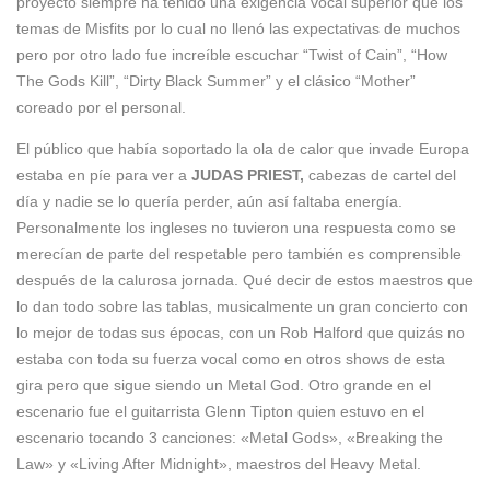
proyecto siempre ha tenido una exigencia vocal superior que los
temas de Misfits por lo cual no llenó las expectativas de muchos
pero por otro lado fue increíble escuchar “Twist of Cain”, “How
The Gods Kill”, “Dirty Black Summer” y el clásico “Mother”
coreado por el personal.
El público que había soportado la ola de calor que invade Europa
estaba en píe para ver a
JUDAS PRIEST,
cabezas de cartel del
día y nadie se lo quería perder, aún así faltaba energía.
Personalmente los ingleses no tuvieron una respuesta como se
merecían de parte del respetable pero también es comprensible
después de la calurosa jornada. Qué decir de estos maestros que
lo dan todo sobre las tablas, musicalmente un gran concierto con
lo mejor de todas sus épocas, con un Rob Halford que quizás no
estaba con toda su fuerza vocal como en otros shows de esta
gira pero que sigue siendo un Metal God. Otro grande en el
escenario fue el guitarrista Glenn Tipton quien estuvo en el
escenario tocando 3 canciones: «Metal Gods», «Breaking the
Law» y «Living After Midnight», maestros del Heavy Metal.