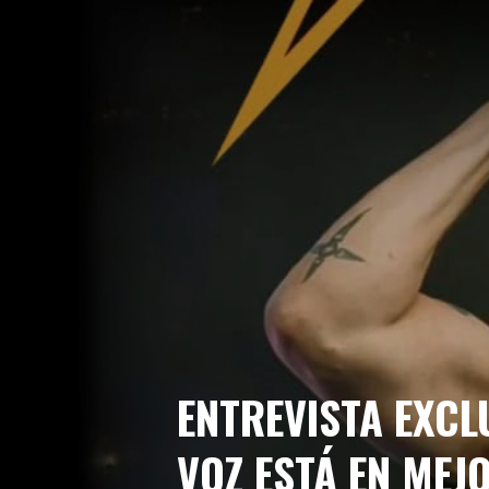
WHOREMAGEDDON: EL HEAVY METAL MAL
PARTY.SAN METAL OPEN AIR: ACTUALIZA
OBSCENE EXTREME 2026: CARTEL COMPL
HELLFEST 2026 ANUNCIA SU CARTEL DE
RUSH RESUCITA EN 2026: NUEVA GIRA 
TIM RIPPER OWENS DESATA LA TORMEN
ENTREVISTA EXCLUSIVA – TIM RIPPER 
WACKEN OPEN AIR 2026 APUESTA POR 
ENTREVISTA EXCL
VOZ ESTÁ EN MEJ