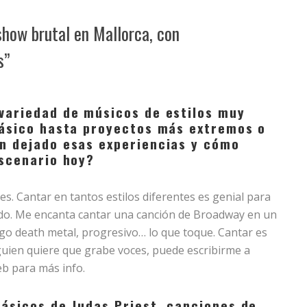
show brutal en Mallorca, con
s”
 variedad de músicos de estilos muy
clásico hasta proyectos más extremos o
an dejado esas experiencias y cómo
escenario hoy?
s. Cantar en tantos estilos diferentes es genial para
ndo. Me encanta cantar una canción de Broadway en un
o death metal, progresivo… lo que toque. Cantar es
 alguien quiere que grabe voces, puede escribirme a
eb para más info.
lásicos de Judas Priest, canciones de