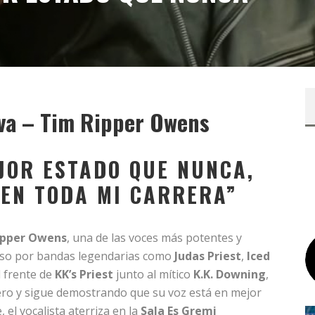
iva – Tim Ripper Owens
EJOR ESTADO QUE NUNCA,
 EN TODA MI CARRERA”
ipper Owens
, una de las voces más potentes y
paso por bandas legendarias como
Judas Priest
,
Iced
l frente de
KK’s Priest
junto al mítico
K.K. Downing
,
nero y sigue demostrando que su voz está en mejor
el vocalista aterriza en la
Sala Es Gremi