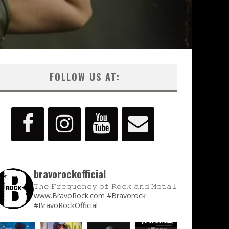
FOLLOW US AT:
bravorockofficial
𝚃𝚑𝚎 𝙵𝚛𝚎𝚚𝚞𝚎𝚗𝚌𝚢 𝚘𝚏 𝚁𝚘𝚌𝚔 𝚊𝚗𝚍 𝙼𝚎𝚝𝚊𝚕
www.BravoRock.com
#Bravorock
#BravoRockOfficial