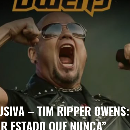
LORQUÍN REGRESA CON “UP THE WHORES!”
CIÓN - EDICIÓN 2026
ETO PARA LA CITA MÁS SALVAJE DEL METAL EXTREMO
FINITIVO
Y NUEVA BATERISTA PARA HONRAR A NEIL PEART
TA HEAVY METALERA EN PALMA
OWENS: “MI VOZ ESTÁ EN MEJOR ESTADO QUE NUNCA”
MEJORAS HISTÓRICAS EN SU 35º ANIVERSARIO
USIVA – TIM RIPPER OWENS:
OR ESTADO QUE NUNCA”