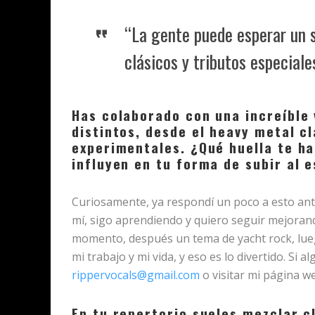
“La gente puede esperar un 
clásicos y tributos especiale
Has colaborado con una increíble
distintos, desde el heavy metal 
experimentales. ¿Qué huella te h
influyen en tu forma de subir al 
Curiosamente, ya respondí un poco a esto ante
mí, sigo aprendiendo y quiero seguir mejora
momento, después un tema de yacht rock, lueg
mi trabajo y mi vida, y eso es lo divertido. Si
rippervocals@gmail.com
o visitar mi página w
En tu repertorio sueles mezclar c