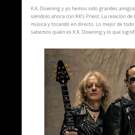
K.K. Downing y yo hemos sido grandes amigos
siéndolo ahora con KK’s Priest. La relación de
música y tocando en directo. Lo mejor de tod
sabemos quién es K.K. Downing y lo que signif