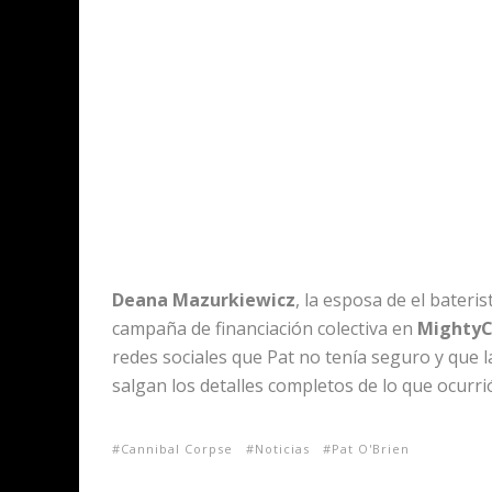
Deana Mazurkiewicz
, la esposa de el bater
campaña de financiación colectiva en
MightyC
redes sociales que Pat no tenía seguro y que 
salgan los detalles completos de lo que ocurri
Cannibal Corpse
Noticias
Pat O'Brien