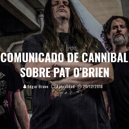
LORQUÍN REGRESA CON “UP THE WHORES!”
CIÓN - EDICIÓN 2026
ETO PARA LA CITA MÁS SALVAJE DEL METAL EXTREMO
FINITIVO
Y NUEVA BATERISTA PARA HONRAR A NEIL PEART
 COMUNICADO DE CANNIBAL
TA HEAVY METALERA EN PALMA
SOBRE PAT O’BRIEN
OWENS: “MI VOZ ESTÁ EN MEJOR ESTADO QUE NUNCA”
MEJORAS HISTÓRICAS EN SU 35º ANIVERSARIO
Edgar Bravo
Actualidad
20/12/2018