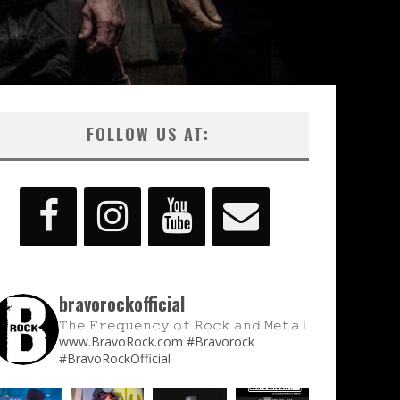
FOLLOW US AT:
bravorockofficial
𝚃𝚑𝚎 𝙵𝚛𝚎𝚚𝚞𝚎𝚗𝚌𝚢 𝚘𝚏 𝚁𝚘𝚌𝚔 𝚊𝚗𝚍 𝙼𝚎𝚝𝚊𝚕
www.BravoRock.com
#Bravorock
#BravoRockOfficial