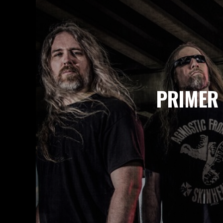
WHOREMAGEDDON: EL HEAVY METAL MAL
PARTY.SAN METAL OPEN AIR: ACTUALIZA
OBSCENE EXTREME 2026: CARTEL COMPL
HELLFEST 2026 ANUNCIA SU CARTEL DE
RUSH RESUCITA EN 2026: NUEVA GIRA 
PRIMER
TIM RIPPER OWENS DESATA LA TORMEN
ENTREVISTA EXCLUSIVA – TIM RIPPER 
WACKEN OPEN AIR 2026 APUESTA POR 