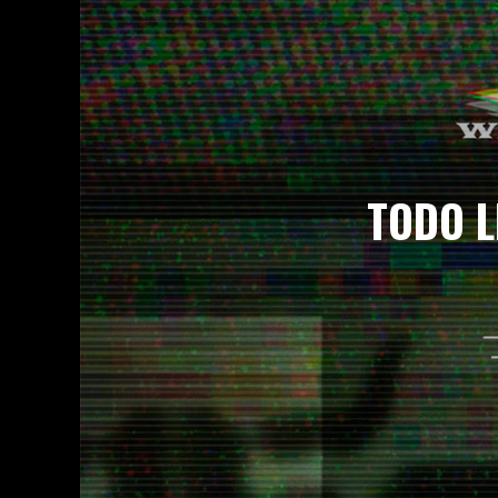
WHOREMAGEDDON: EL HEAVY METAL MAL
PARTY.SAN METAL OPEN AIR: ACTUALIZA
OBSCENE EXTREME 2026: CARTEL COMPL
HELLFEST 2026 ANUNCIA SU CARTEL DE
RUSH RESUCITA EN 2026: NUEVA GIRA 
TODO L
TIM RIPPER OWENS DESATA LA TORMEN
ENTREVISTA EXCLUSIVA – TIM RIPPER 
WACKEN OPEN AIR 2026 APUESTA POR 