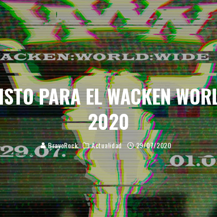
LORQUÍN REGRESA CON “UP THE WHORES!”
CIÓN - EDICIÓN 2026
ETO PARA LA CITA MÁS SALVAJE DEL METAL EXTREMO
FINITIVO
Y NUEVA BATERISTA PARA HONRAR A NEIL PEART
ISTO PARA EL WACKEN WOR
TA HEAVY METALERA EN PALMA
2020
OWENS: “MI VOZ ESTÁ EN MEJOR ESTADO QUE NUNCA”
MEJORAS HISTÓRICAS EN SU 35º ANIVERSARIO
BravoRock
Actualidad
29/07/2020