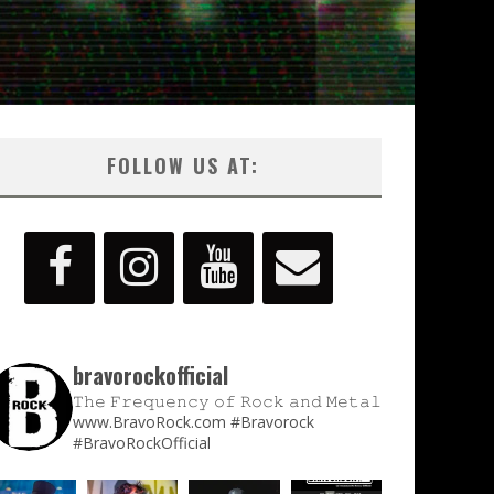
FOLLOW US AT:
bravorockofficial
𝚃𝚑𝚎 𝙵𝚛𝚎𝚚𝚞𝚎𝚗𝚌𝚢 𝚘𝚏 𝚁𝚘𝚌𝚔 𝚊𝚗𝚍 𝙼𝚎𝚝𝚊𝚕
www.BravoRock.com
#Bravorock
#BravoRockOfficial