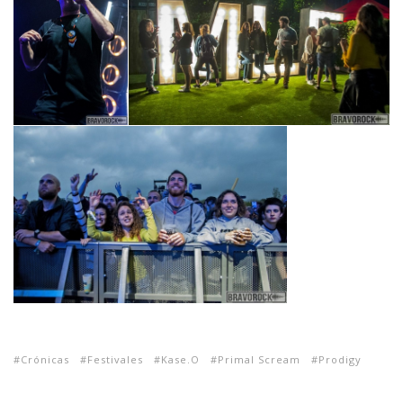
Crónicas
Festivales
Kase.O
Primal Scream
Prodigy