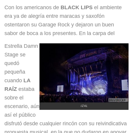
Con los americanos de
BLACK LIPS
el ambiente
era ya de alegría entre maracas y saxofón
ostentaron su Garage Rock y dejaron un buen
sabor de boca a los presentes. En la carpa del
Estrella Damn
Stage se
quedó
pequeña
cuando
LA
RAÍZ
estaba
sobre el
escenario, aún
IZAL
así el público
disfrutó desde cualquier rincón con su reivindicativa
propuesta musical, en la que no dudaron en apoyar