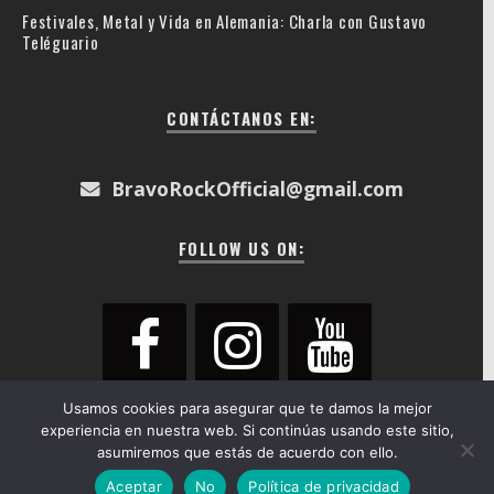
Festivales, Metal y Vida en Alemania: Charla con Gustavo
Teléguario
CONTÁCTANOS EN:
BravoRockOfficial@gmail.com
FOLLOW US ON:
Usamos cookies para asegurar que te damos la mejor
experiencia en nuestra web. Si continúas usando este sitio,
asumiremos que estás de acuerdo con ello.
© Bravorock 2018 - 2026
Aceptar
No
Política de privacidad
Inicio
Actualidad
Crónicas
Galería
Contacto
About