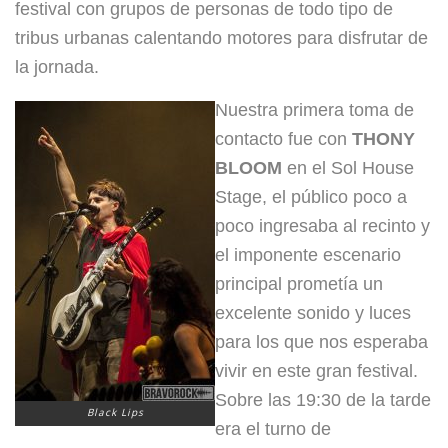
festival con grupos de personas de todo tipo de
tribus urbanas calentando motores para disfrutar de
la jornada.
Nuestra primera toma de
contacto fue con
THONY
BLOOM
en el Sol House
Stage, el público poco a
poco ingresaba al recinto y
el imponente escenario
principal prometía un
excelente sonido y luces
para los que
nos esperaba
vivir en este gran festival.
Sobre las 19:30 de la tarde
Black Lips
era el turno de