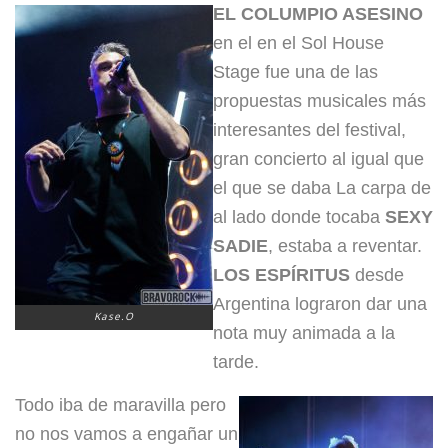
EL COLUMPIO AS
ESINO
en el en el Sol House
Stage fue una de las
propuestas musicales más
interesantes del festival,
gran concie
rto al igual que
el que se daba La carpa de
al lado donde tocaba
SEXY
SADIE
,
estaba a reventar.
LOS ESPÍRITUS
desde
Argentina lograron dar una
Kase.O
nota muy animada a la
tarde.
Todo iba de maravilla pero
no nos vamos a engañar un