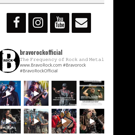
bravorockofficial
𝚃𝚑𝚎 𝙵𝚛𝚎𝚚𝚞𝚎𝚗𝚌𝚢 𝚘𝚏 𝚁𝚘𝚌𝚔 𝚊𝚗𝚍 𝙼𝚎𝚝𝚊𝚕
www.BravoRock.com
#Bravorock
#BravoRockOfficial