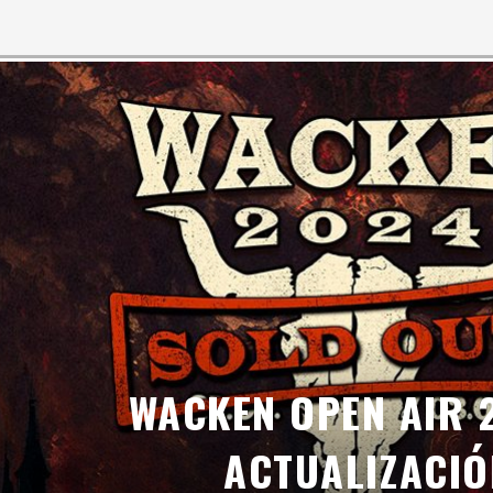
WHOREMAGEDDON: EL HEAVY METAL MAL
PARTY.SAN METAL OPEN AIR: ACTUALIZA
OBSCENE EXTREME 2026: CARTEL COMPL
HELLFEST 2026 ANUNCIA SU CARTEL DE
RUSH RESUCITA EN 2026: NUEVA GIRA 
TIM RIPPER OWENS DESATA LA TORMEN
ENTREVISTA EXCLUSIVA – TIM RIPPER 
WACKEN OPEN AIR 2026 APUESTA POR 
WACKEN OPEN AIR 
ACTUALIZACIÓ