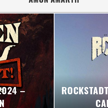
LORQUÍN REGRESA CON “UP THE WHORES!”
CIÓN - EDICIÓN 2026
ETO PARA LA CITA MÁS SALVAJE DEL METAL EXTREMO
FINITIVO
Y NUEVA BATERISTA PARA HONRAR A NEIL PEART
TA HEAVY METALERA EN PALMA
OWENS: “MI VOZ ESTÁ EN MEJOR ESTADO QUE NUNCA”
MEJORAS HISTÓRICAS EN SU 35º ANIVERSARIO
2024 –
ROCKSTADT
N
CA