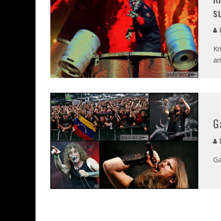
s
E
Kn
am
G
E
Ga