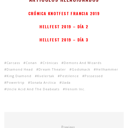
CRÓNICA KNOTFEST FRANCIA 2019
HELLFEST 2019 – DÍA 2
HELLFEST 2019 – DÍA 3
Carcass
Conan
Crónicas
Demons And Wizards
Diamond Head
Dream Theater
Godsmack
Hellhammer
King Diamond
Kvelertak
Pestilence
Possessed
Powertrip
Sonata Arctica
Uada
Uncle Acid And The Deabeats
Venom Inc.
Previous