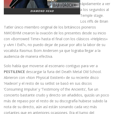
rápidamente a ver
a los segundos al
DIAMOND HEAD
Temple stage.
Los riffs de Brian
Tatler único miembro original de los británicos pioneros
NWOBHM crearon la ovación de los presentes desde su inicio
con «Borrowed Time» hasta el final con los clásicos «Helpless»
y «Am I Evil?», no puedo dejar de pasar por alto la labor de su
vocalista Rasmus Bom Andersen ya que lograba llegar a la
audiencia de manera efectiva.
Solo había que moverse al escenario contiguo para ver a
PESTILENCE
descargar la furia del Death Metal Old School.
Abrieron con «Non Physical Existent» de su reciente disco
‘Hadeon’ y el resto de su setlist se basó en sus discos
‘Consuming Impulse’ y ‘Testimony of the Ancients’, fue un
concierto bastante crudo y directo sin añadidos, quizás un poco
más de repaso por el resto de su discografía hubiese subido la
nota de su directo, aún así están sonando cada vez más
cortantes que en anteriores ocasiones. Era el turno del