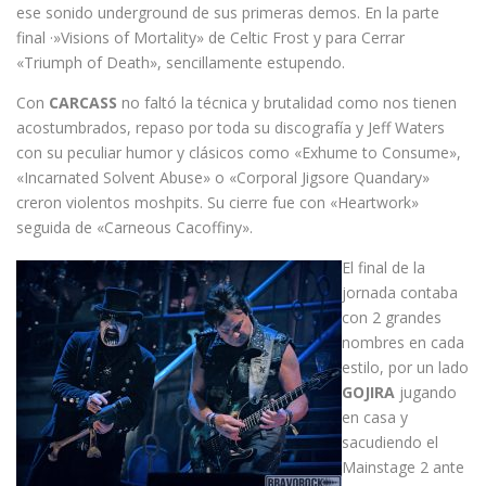
ese sonido underground de sus primeras demos. En la parte
final ·»Visions of Mortality» de Celtic Frost y para Cerrar
«Triumph of Death», sencillamente estupendo.
Con
CARCASS
no faltó la técnica y brutalidad como nos tienen
acostumbrados, repaso por toda su discografía y Jeff Waters
con su peculiar humor y clásicos como «Exhume to Consume»,
«Incarnated Solvent Abuse» o «Corporal Jigsore Quandary»
creron violentos moshpits. Su cierre fue con «Heartwork»
seguida de «Carneous Cacoffiny».
El final de la
jornada contaba
con 2 grandes
nombres en cada
estilo, por un lado
GOJIRA
jugando
en casa y
sacudiendo el
Mainstage 2 ante