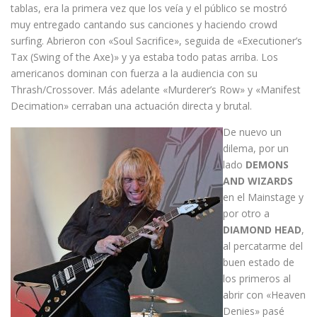
tablas, era la primera vez que los veía y el público se mostró
muy entregado cantando sus canciones y haciendo crowd
surfing. Abrieron con «Soul Sacrifice», seguida de «Executioner’s
Tax (Swing of the Axe)» y ya estaba todo patas arriba. Los
americanos dominan con fuerza a la audiencia con su
Thrash/Crossover. Más adelante «Murderer’s Row» y «Manifest
Decimation» cerraban una actuación directa y brutal.
De nuevo un
dilema, por un
lado
DEMONS
AND WIZARDS
en el Mainstage y
por otro a
DIAMOND HEAD
,
al percatarme del
buen estado de
los primeros al
abrir con «Heaven
Denies» pasé