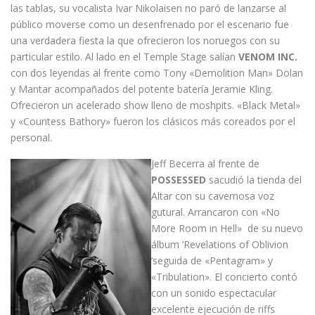
las tablas, su vocalista Ivar Nikolaisen no paró de lanzarse al
público moverse como un desenfrenado por el escenario fue
una verdadera fiesta la que ofrecieron los noruegos con su
particular estilo. Al lado en el Temple Stage salían
VENOM INC.
con dos leyendas al frente como Tony «Demolition Man» Dolan
y Mantar acompañados del potente batería Jeramie Kling.
Ofrecieron un acelerado show lleno de moshpits. «Black Metal»
y «Countess Bathory» fueron los clásicos más coreados por el
personal.
Jeff Becerra al frente de
POSSESSED
sacudió la tienda del
Altar con su cavernosa voz
gutural. Arrancaron con «No
More Room in Hell» de su nuevo
álbum ‘Revelations of Oblivion
‘seguida de «Pentagram» y
«Tribulation». El concierto contó
con un sonido espectacular
excelente ejecución de riffs