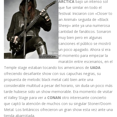
ARCTICA
bajo un intenso sol
que fue similar en todo el
festival. Iniciaron con «Closer to
an Animal» seguida de «Black
Sheep» ante ya una numerosa
cantidad de fanáticos. Sonaron
muy bien pero en algunas
canciones el público se mostró
un poco apagado. Ahora sí era
el momento para empezar la
maratón entre escenarios, en el
Temple stage estaban tocando los americanos de
UADA
ofreciendo desafiante show con sus capuchas negras, su
propuesta de melodic black metal caló bien ante una
considerable multitud a pesar del horario, sin duda un poco más
tarde hubiese sido un show memorable. Era momento de visitar
el Valley Stage para ver a
CONAN
otro interesante concierto
que captó la atención de muchos con su singular Stoner/Doom
Metal. Los británicos ofrecieron un gran show esta vez ante una
tienda abarrotada.