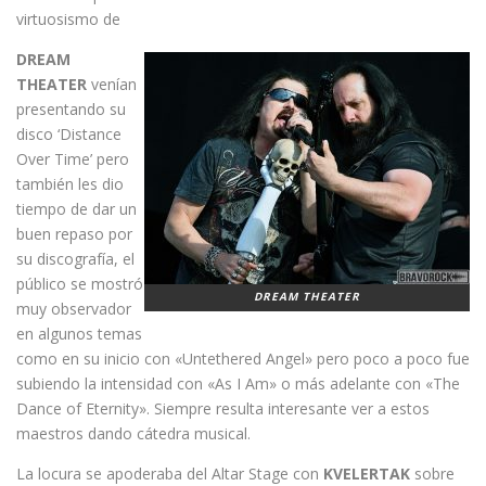
virtuosismo de
DREAM
THEATER
venían
presentando su
disco ‘Distance
Over Time’ pero
también les dio
tiempo de dar un
buen repaso por
su discografía, el
público se mostró
DREAM THEATER
muy observador
en algunos temas
como en su inicio con «Untethered Angel» pero poco a poco fue
subiendo la intensidad con «As I Am» o más adelante con «The
Dance of Eternity». Siempre resulta interesante ver a estos
maestros dando cátedra musical.
La locura se apoderaba del Altar Stage con
KVELERTAK
sobre